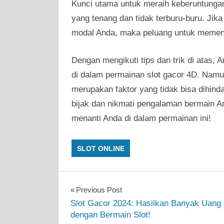
Kunci utama untuk meraih keberuntungan
yang tenang dan tidak terburu-buru. Ji
modal Anda, maka peluang untuk memena
Dengan mengikuti tips dan trik di atas
di dalam permainan slot gacor 4D. Namu
merupakan faktor yang tidak bisa dihinda
bijak dan nikmati pengalaman bermain A
menanti Anda di dalam permainan ini!
SLOT ONLINE
Navigasi
Previous Post
Slot Gacor 2024: Hasilkan Banyak Uang
pos
dengan Bermain Slot!