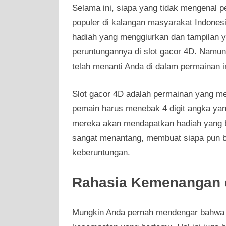
Selama ini, siapa yang tidak mengenal 
populer di kalangan masyarakat Indonesia
hadiah yang menggiurkan dan tampilan y
peruntungannya di slot gacor 4D. Namu
telah menanti Anda di dalam permainan i
Slot gacor 4D adalah permainan yang me
pemain harus menebak 4 digit angka yan
mereka akan mendapatkan hadiah yang b
sangat menantang, membuat siapa pun 
keberuntungan.
Rahasia Kemenangan d
Mungkin Anda pernah mendengar bahwa k