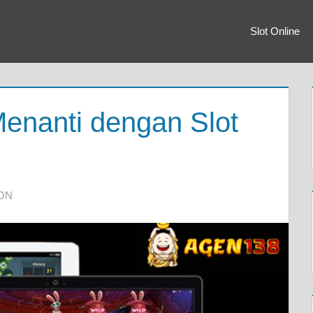
Slot Online
enanti dengan Slot
ON