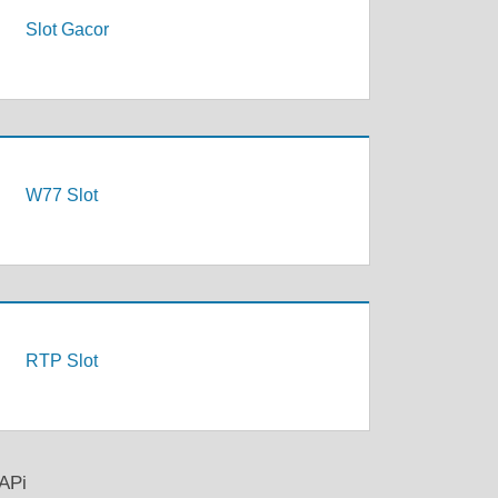
Slot Gacor
W77 Slot
RTP Slot
APi