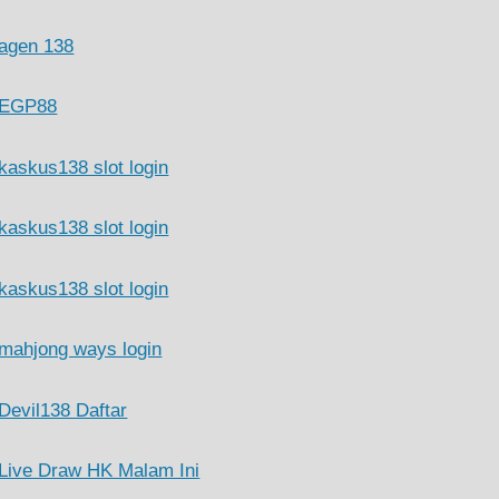
agen 138
EGP88
kaskus138 slot login
kaskus138 slot login
kaskus138 slot login
mahjong ways login
Devil138 Daftar
Live Draw HK Malam Ini