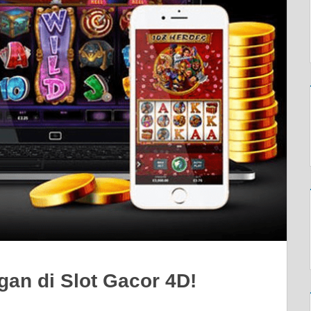
an di Slot Gacor 4D!