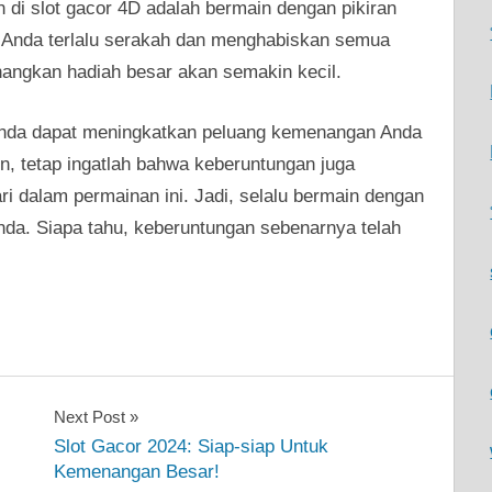
 di slot gacor 4D adalah bermain dengan pikiran
ka Anda terlalu serakah dan menghabiskan semua
ngkan hadiah besar akan semakin kecil.
, Anda dapat meningkatkan peluang kemenangan Anda
n, tetap ingatlah bahwa keberuntungan juga
ri dalam permainan ini. Jadi, selalu bermain dengan
nda. Siapa tahu, keberuntungan sebenarnya telah
Next Post
Slot Gacor 2024: Siap-siap Untuk
Kemenangan Besar!