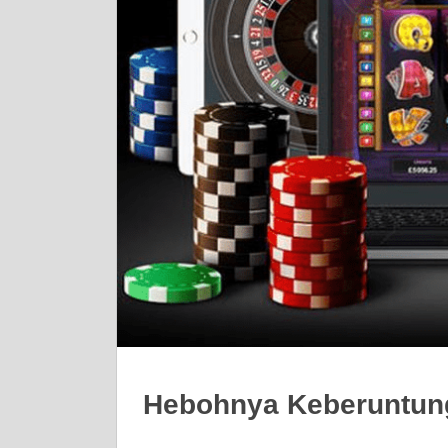
Hebohnya Keberuntung