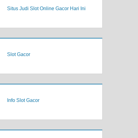
Situs Judi Slot Online Gacor Hari Ini
Slot Gacor
Info Slot Gacor