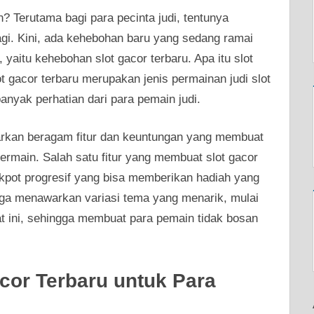
 Terutama bagi para pecinta judi, tentunya
agi. Kini, ada kehebohan baru yang sedang ramai
, yaitu kehebohan slot gacor terbaru. Apa itu slot
t gacor terbaru merupakan jenis permainan judi slot
nyak perhatian dari para pemain judi.
arkan beragam fitur dan keuntungan yang membuat
ermain. Salah satu fitur yang membuat slot gacor
ckpot progresif yang bisa memberikan hadiah yang
 juga menawarkan variasi tema yang menarik, mulai
at ini, sehingga membuat para pemain tidak bosan
cor Terbaru untuk Para