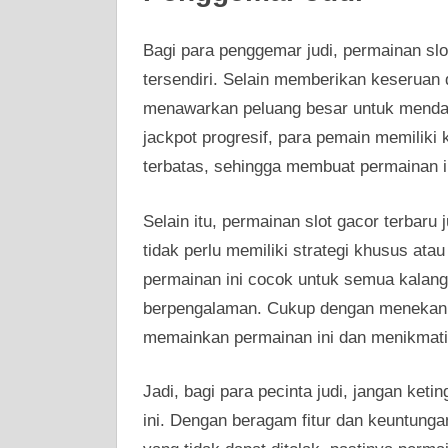
Bagi para penggemar judi, permainan sl
tersendiri. Selain memberikan keseruan 
menawarkan peluang besar untuk menda
jackpot progresif, para pemain memilik
terbatas, sehingga membuat permainan i
Selain itu, permainan slot gacor terbar
tidak perlu memiliki strategi khusus ata
permainan ini cocok untuk semua kalan
berpengalaman. Cukup dengan menekan t
memainkan permainan ini dan menikmati
Jadi, bagi para pecinta judi, jangan ket
ini. Dengan beragam fitur dan keuntunga