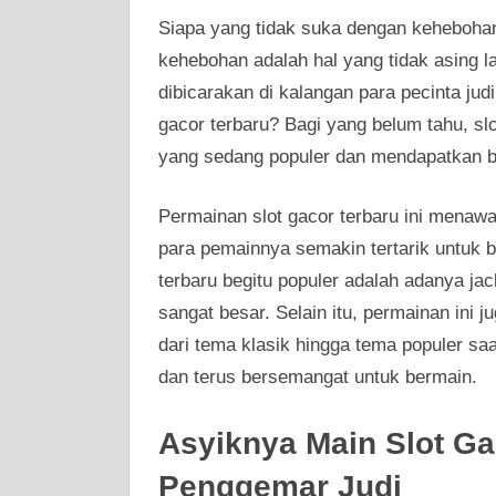
Siapa yang tidak suka dengan kehebohan?
kehebohan adalah hal yang tidak asing l
dibicarakan di kalangan para pecinta judi
gacor terbaru? Bagi yang belum tahu, slo
yang sedang populer dan mendapatkan ba
Permainan slot gacor terbaru ini menaw
para pemainnya semakin tertarik untuk b
terbaru begitu populer adalah adanya ja
sangat besar. Selain itu, permainan ini
dari tema klasik hingga tema populer sa
dan terus bersemangat untuk bermain.
Asyiknya Main Slot Ga
Penggemar Judi