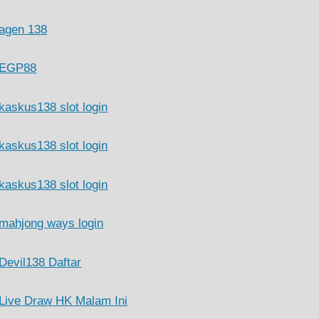
agen 138
EGP88
kaskus138 slot login
kaskus138 slot login
kaskus138 slot login
mahjong ways login
Devil138 Daftar
Live Draw HK Malam Ini