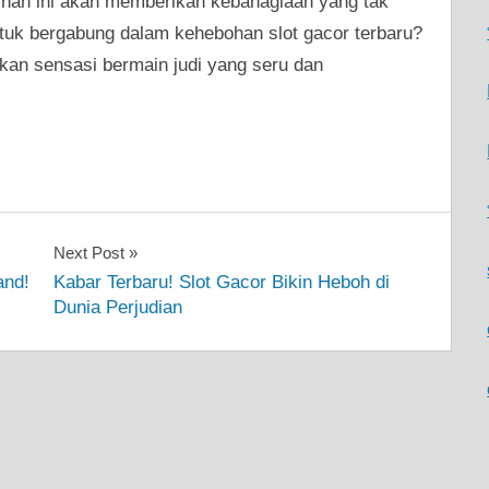
ainan ini akan memberikan kebahagiaan yang tak
ntuk bergabung dalam kehebohan slot gacor terbaru?
akan sensasi bermain judi yang seru dan
Next Post
and!
Kabar Terbaru! Slot Gacor Bikin Heboh di
Dunia Perjudian