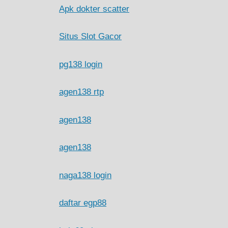
Apk dokter scatter
Situs Slot Gacor
pg138 login
agen138 rtp
agen138
agen138
naga138 login
daftar egp88