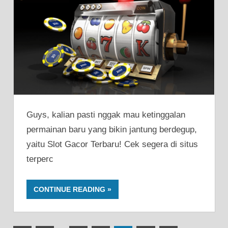
Guys, kalian pasti nggak mau ketinggalan
permainan baru yang bikin jantung berdegup,
yaitu Slot Gacor Terbaru! Cek segera di situs
terperc
CONTINUE READING