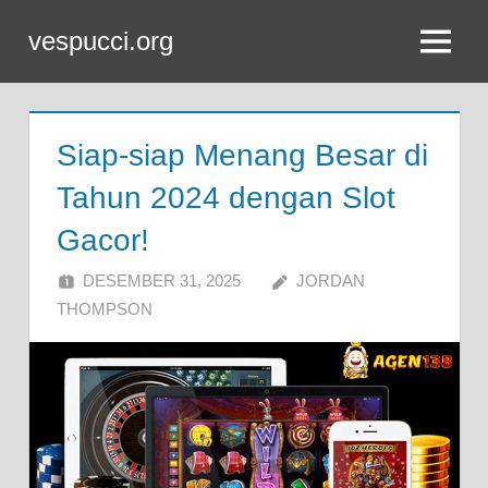
Skip
vespucci.org
to
Menu
content
Siap-siap Menang Besar di
Tahun 2024 dengan Slot
Gacor!
DESEMBER 31, 2025
JORDAN
THOMPSON