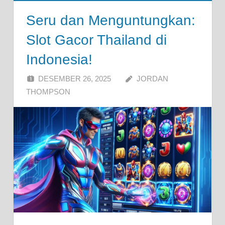
Seru dan Menguntungkan:
Slot Gacor Thailand di
Indonesia!
DESEMBER 26, 2025
JORDAN
THOMPSON