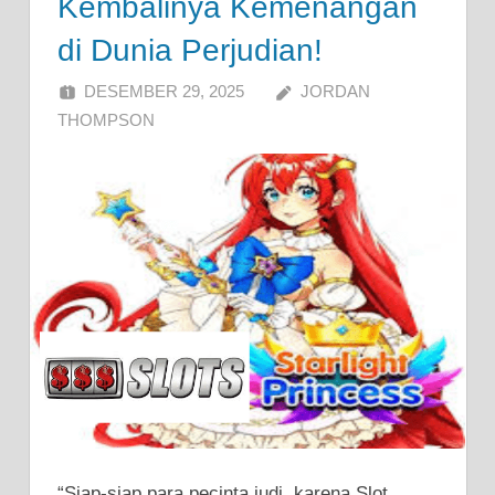
Kembalinya Kemenangan
di Dunia Perjudian!
DESEMBER 29, 2025
JORDAN
THOMPSON
“Siap-siap para pecinta judi, karena Slot