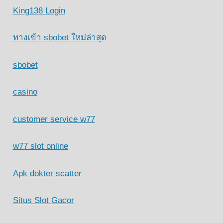
King138 Login
ทางเข้า sbobet ใหม่ล่าสุด
sbobet
casino
customer service w77
w77 slot online
Apk dokter scatter
Situs Slot Gacor