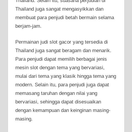
Thailand. Selain itu, suasana perjudian di
Thailand juga sangat mengasyikkan dan
membuat para penjudi betah bermain selama
berjam-jam.
Permainan judi slot gacor yang tersedia di
Thailand juga sangat beragam dan menarik.
Para penjudi dapat memilih berbagai jenis
mesin slot dengan tema yang bervariasi,
mulai dari tema yang klasik hingga tema yang
modern. Selain itu, para penjudi juga dapat
memasang taruhan dengan nilai yang
bervariasi, sehingga dapat disesuaikan
dengan kemampuan dan keinginan masing-
masing.