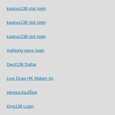
kaskus138 slot login
kaskus138 slot login
kaskus138 slot login
mahjong ways login
Devil138 Daftar
Live Draw HK Malam Ini
ทดลองเล่นสล็อต
King138 Login