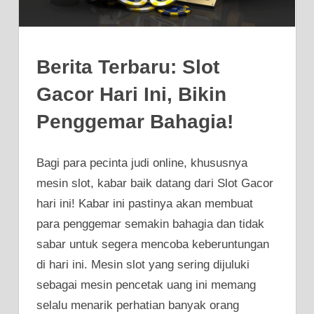
Berita Terbaru: Slot
Gacor Hari Ini, Bikin
Penggemar Bahagia!
Bagi para pecinta judi online, khususnya
mesin slot, kabar baik datang dari Slot Gacor
hari ini! Kabar ini pastinya akan membuat
para penggemar semakin bahagia dan tidak
sabar untuk segera mencoba keberuntungan
di hari ini. Mesin slot yang sering dijuluki
sebagai mesin pencetak uang ini memang
selalu menarik perhatian banyak orang