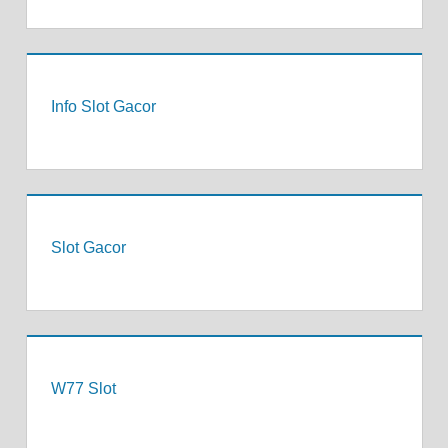
Info Slot Gacor
Slot Gacor
W77 Slot