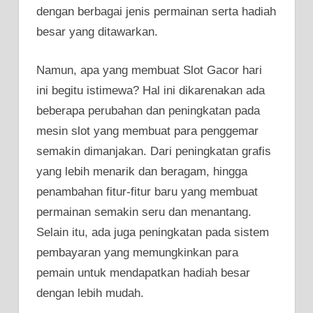
dengan berbagai jenis permainan serta hadiah
besar yang ditawarkan.
Namun, apa yang membuat Slot Gacor hari
ini begitu istimewa? Hal ini dikarenakan ada
beberapa perubahan dan peningkatan pada
mesin slot yang membuat para penggemar
semakin dimanjakan. Dari peningkatan grafis
yang lebih menarik dan beragam, hingga
penambahan fitur-fitur baru yang membuat
permainan semakin seru dan menantang.
Selain itu, ada juga peningkatan pada sistem
pembayaran yang memungkinkan para
pemain untuk mendapatkan hadiah besar
dengan lebih mudah.