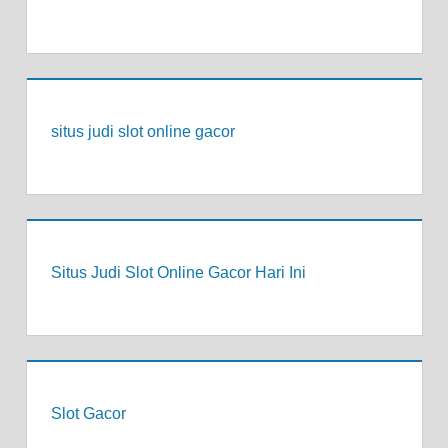
situs judi slot online gacor
Situs Judi Slot Online Gacor Hari Ini
Slot Gacor