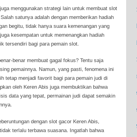
 juga menggunakan strategi lain untuk membuat slot
 Salah satunya adalah dengan memberikan hadiah
gan begitu, tidak hanya suara kemenangan yang
pi juga kesempatan untuk memenangkan hadiah
ik tersendiri bagi para pemain slot.
 benar-benar membuat gagal fokus? Tentu saja
ing pemainnya. Namun, yang pasti, fenomena ini
tetap menjadi favorit bagi para pemain judi di
terapkan oleh Keren Abis juga membuktikan bahwa
sis data yang tepat, permainan judi dapat semakin
nnya.
keberuntungan dengan slot gacor Keren Abis,
 tidak terlalu terbawa suasana. Ingatlah bahwa