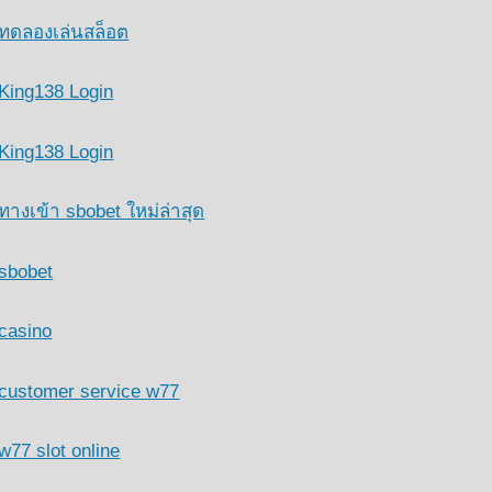
ทดลองเล่นสล็อต
King138 Login
King138 Login
ทางเข้า sbobet ใหม่ล่าสุด
sbobet
casino
customer service w77
w77 slot online