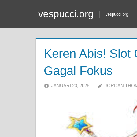
Skip
vespucci.org
to
vespucci.org
content
Keren Abis! Slot 
Gagal Fokus
JANUARI 20, 2026
JORDAN THO