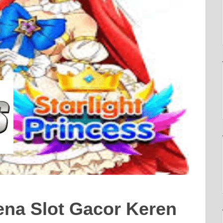
na Slot Gacor Keren