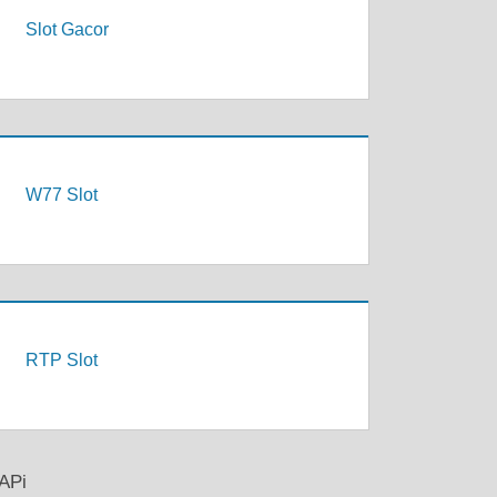
Slot Gacor
W77 Slot
RTP Slot
APi