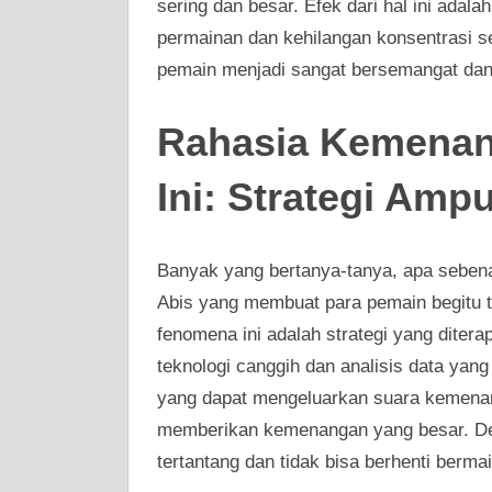
sering dan besar. Efek dari hal ini adal
permainan dan kehilangan konsentrasi ser
pemain menjadi sangat bersemangat dan t
Rahasia Kemenang
Ini: Strategi Amp
Banyak yang bertanya-tanya, apa sebena
Abis yang membuat para pemain begitu te
fenomena ini adalah strategi yang diter
teknologi canggih dan analisis data yang
yang dapat mengeluarkan suara kemenan
memberikan kemenangan yang besar. Den
tertantang dan tidak bisa berhenti berm