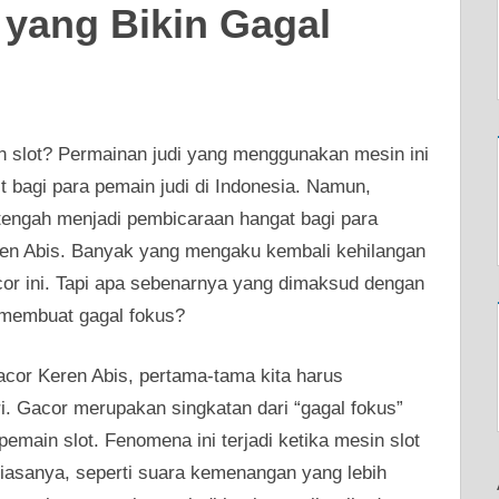
 yang Bikin Gagal
n slot? Permainan judi yang menggunakan mesin ini
 bagi para pemain judi di Indonesia. Namun,
tengah menjadi pembicaraan hangat bagi para
eren Abis. Banyak yang mengaku kembali kehilangan
acor ini. Tapi apa sebenarnya yang dimaksud dengan
 membuat gagal fokus?
cor Keren Abis, pertama-tama kita harus
iri. Gacor merupakan singkatan dari “gagal fokus”
pemain slot. Fenomena ini terjadi ketika mesin slot
iasanya, seperti suara kemenangan yang lebih