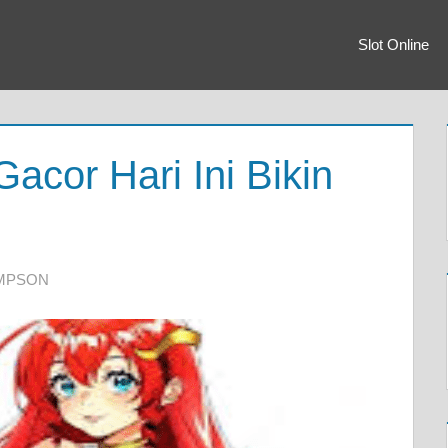
Slot Online
Gacor Hari Ini Bikin
MPSON