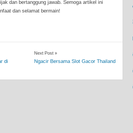
ijak dan bertanggung jawab. Semoga artikel ini
nfaat dan selamat bermain!
Next Post
r di
Ngacir Bersama Slot Gacor Thailand