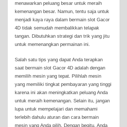
menawarkan peluang besar untuk meraih
kemenangan besar. Namun, tentu saja untuk
menjadi kaya raya dalam bermain slot Gacor
4D tidak semudah membalikkan telapak
tangan. Dibutuhkan strategi dan trik yang jitu
untuk memenangkan permainan ini.
Salah satu tips yang dapat Anda terapkan
saat bermain slot Gacor 4D adalah dengan
memilih mesin yang tepat. Pilihlah mesin
yang memiliki tingkat pembayaran yang tinggi
karena ini akan meningkatkan peluang Anda
untuk meraih kemenangan. Selain itu, jangan
lupa untuk mempelajari dan memahami
terlebih dahulu aturan dan cara bermain
mesin yang Anda pilih. Dengan begitu, Anda