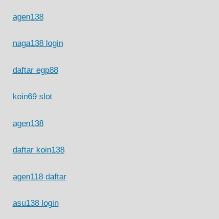
agen138
naga138 login
daftar egp88
koin69 slot
agen138
daftar koin138
agen118 daftar
asu138 login