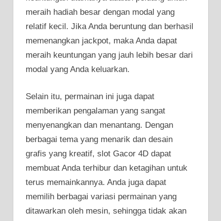
meraih hadiah besar dengan modal yang
relatif kecil. Jika Anda beruntung dan berhasil
memenangkan jackpot, maka Anda dapat
meraih keuntungan yang jauh lebih besar dari
modal yang Anda keluarkan.
Selain itu, permainan ini juga dapat
memberikan pengalaman yang sangat
menyenangkan dan menantang. Dengan
berbagai tema yang menarik dan desain
grafis yang kreatif, slot Gacor 4D dapat
membuat Anda terhibur dan ketagihan untuk
terus memainkannya. Anda juga dapat
memilih berbagai variasi permainan yang
ditawarkan oleh mesin, sehingga tidak akan