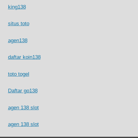
king138
situs toto
agen138
daftar koin138
toto togel
Daftar go138
agen 138 slot
agen 138 slot