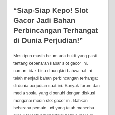
“Siap-Siap Kepo! Slot
Gacor Jadi Bahan
Perbincangan Terhangat
di Dunia Perjudian!”
Meskipun masih belum ada bukti yang pasti
tentang kebenaran kabar slot gacor ini,
namun tidak bisa dipungkiri bahwa hal ini
telah menjadi bahan perbincangan terhangat
di dunia perjudian saat ini. Banyak forum dan
media sosial yang dipenuhi dengan diskusi
mengenai mesin slot gacor ini. Bahkan
beberapa pemain judi yang telah mencoba