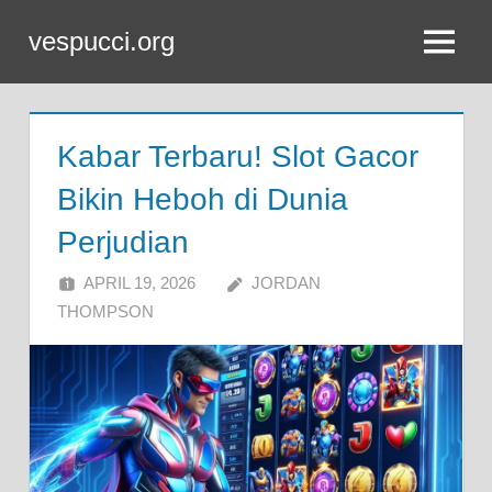
Skip
vespucci.org
to
Menu
content
Kabar Terbaru! Slot Gacor
Bikin Heboh di Dunia
Perjudian
APRIL 19, 2026
JORDAN
THOMPSON