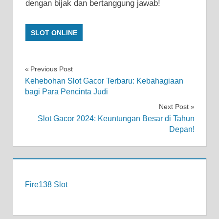
dengan bijak dan bertanggung jawab!
SLOT ONLINE
Navigasi
Previous Post
Kehebohan Slot Gacor Terbaru: Kebahagiaan
pos
bagi Para Pencinta Judi
Next Post
Slot Gacor 2024: Keuntungan Besar di Tahun
Depan!
Fire138 Slot