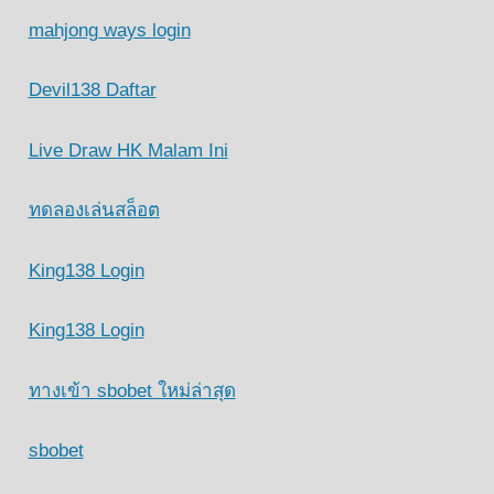
mahjong ways login
Devil138 Daftar
Live Draw HK Malam Ini
ทดลองเล่นสล็อต
King138 Login
King138 Login
ทางเข้า sbobet ใหม่ล่าสุด
sbobet