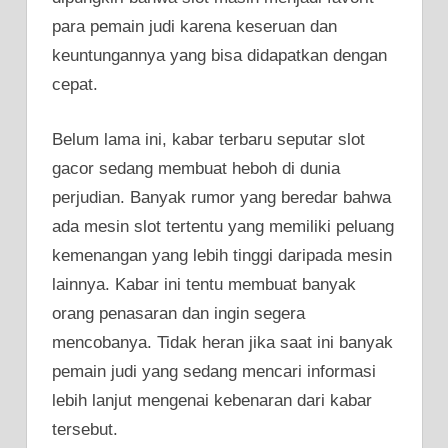
para pemain judi karena keseruan dan
keuntungannya yang bisa didapatkan dengan
cepat.
Belum lama ini, kabar terbaru seputar slot
gacor sedang membuat heboh di dunia
perjudian. Banyak rumor yang beredar bahwa
ada mesin slot tertentu yang memiliki peluang
kemenangan yang lebih tinggi daripada mesin
lainnya. Kabar ini tentu membuat banyak
orang penasaran dan ingin segera
mencobanya. Tidak heran jika saat ini banyak
pemain judi yang sedang mencari informasi
lebih lanjut mengenai kebenaran dari kabar
tersebut.