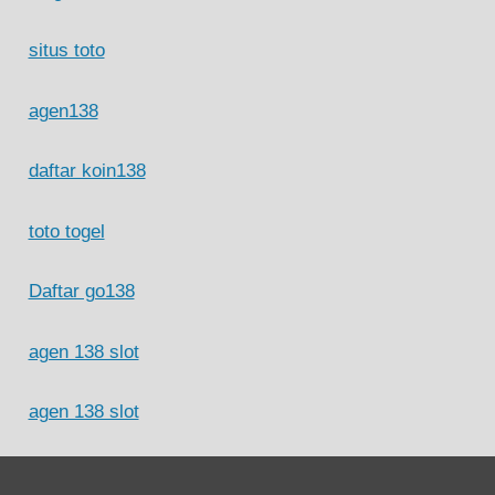
situs toto
agen138
daftar koin138
toto togel
Daftar go138
agen 138 slot
agen 138 slot