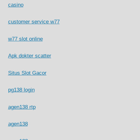
casino
customer service w77
w77 slot online
Apk dokter scatter
Situs Slot Gacor
pg138 login
agen138 rtp
agen138